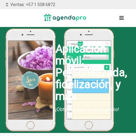
Ventas: +57 1 508 6872
Aplicación
móvil:
Personalizada,
fidelización, y
más
¡Obtén la App de tu negocio!