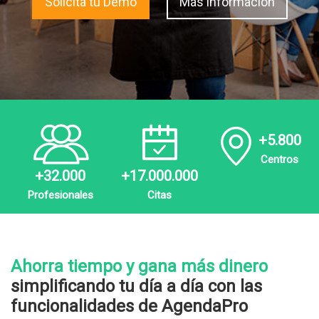
Solicita tu Demo
Más información
+5.800
Centros
+32.000
+17.000.000
Profesionales
Citas
Ahorra tiempo y gana más dinero
simplificando tu día a día con las
funcionalidades de AgendaPro