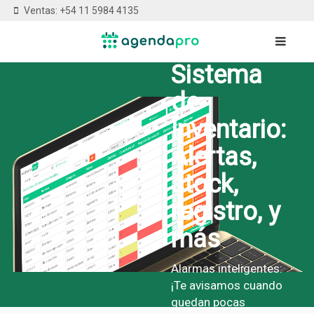
Ventas: +54 11 5984 4135
Sistema
de
Inventario:
Alertas,
stock,
registro, y
más
Alarmas inteligentes:
¡Te avisamos cuando
quedan pocas